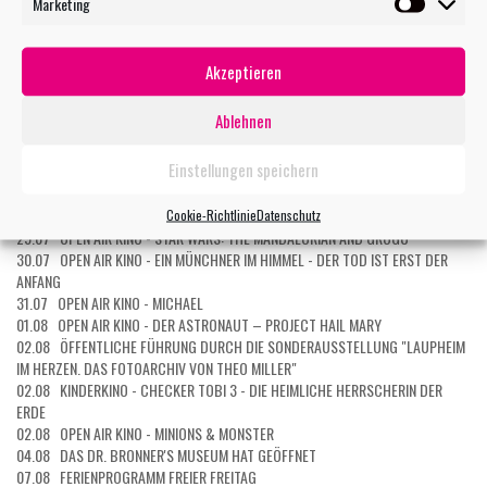
Marketing
TERMIN MAILEN
Marketin
Akzeptieren
WEITERE VERANSTALTUNGEN
Ablehnen
27.07 OPEN AIR KINO - EXTRAWURST
27.07 OPEN AIR KINO: KOMBI-TICKET 5 FILME
Einstellungen speichern
27.07 OPEN AIR KINO: KOMBI-TICKET 3 FILME
28.07 OPEN AIR KINO - DER TEUFEL TRÄGT PRADA 2
Cookie-Richtlinie
Datenschutz
29.07 KURZ UND GUT - EIN ERSTER BLICK INS MUSEUM
29.07 OPEN AIR KINO - STAR WARS: THE MANDALORIAN AND GROGU
30.07 OPEN AIR KINO - EIN MÜNCHNER IM HIMMEL - DER TOD IST ERST DER
ANFANG
31.07 OPEN AIR KINO - MICHAEL
01.08 OPEN AIR KINO - DER ASTRONAUT – PROJECT HAIL MARY
02.08 ÖFFENTLICHE FÜHRUNG DURCH DIE SONDERAUSSTELLUNG "LAUPHEIM
IM HERZEN. DAS FOTOARCHIV VON THEO MILLER"
02.08 KINDERKINO - CHECKER TOBI 3 - DIE HEIMLICHE HERRSCHERIN DER
ERDE
02.08 OPEN AIR KINO - MINIONS & MONSTER
04.08 DAS DR. BRONNER'S MUSEUM HAT GEÖFFNET
07.08 FERIENPROGRAMM FREIER FREITAG