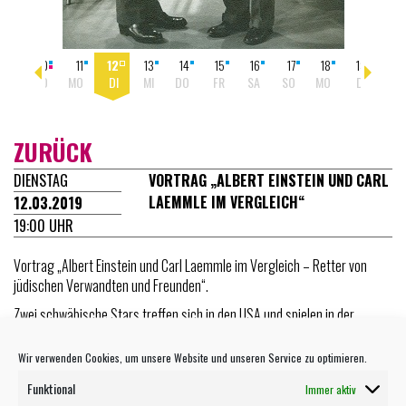
09
10
11
12
13
14
15
16
17
18
19
20
SA
SO
MO
DI
MI
DO
FR
SA
SO
MO
DI
MI
ZURÜCK
DIENSTAG
VORTRAG „ALBERT EINSTEIN UND CARL
LAEMMLE IM VERGLEICH“
12.03.2019
19:00 UHR
Vortrag „Albert Einstein und Carl Laemmle im Vergleich – Retter von
jüdischen Verwandten und Freunden“.
Zwei schwäbische Stars treffen sich in den USA und spielen in der
Weltpolitik eine bedeutende Rolle.
Wir verwenden Cookies, um unsere Website und unseren Service zu optimieren.
Mit Dr. Christof Rieber (Ulm).
Funktional
Immer aktiv