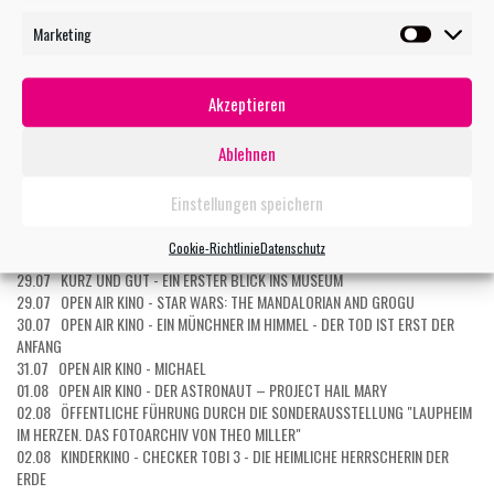
Marketing
Marketin
TERMIN MAILEN
Akzeptieren
Ablehnen
WEITERE VERANSTALTUNGEN
27.07 OPEN AIR KINO - EXTRAWURST
Einstellungen speichern
27.07 OPEN AIR KINO: KOMBI-TICKET 5 FILME
27.07 OPEN AIR KINO: KOMBI-TICKET 3 FILME
Cookie-Richtlinie
Datenschutz
28.07 OPEN AIR KINO - DER TEUFEL TRÄGT PRADA 2
29.07 KURZ UND GUT - EIN ERSTER BLICK INS MUSEUM
29.07 OPEN AIR KINO - STAR WARS: THE MANDALORIAN AND GROGU
30.07 OPEN AIR KINO - EIN MÜNCHNER IM HIMMEL - DER TOD IST ERST DER
ANFANG
31.07 OPEN AIR KINO - MICHAEL
01.08 OPEN AIR KINO - DER ASTRONAUT – PROJECT HAIL MARY
02.08 ÖFFENTLICHE FÜHRUNG DURCH DIE SONDERAUSSTELLUNG "LAUPHEIM
IM HERZEN. DAS FOTOARCHIV VON THEO MILLER"
02.08 KINDERKINO - CHECKER TOBI 3 - DIE HEIMLICHE HERRSCHERIN DER
ERDE