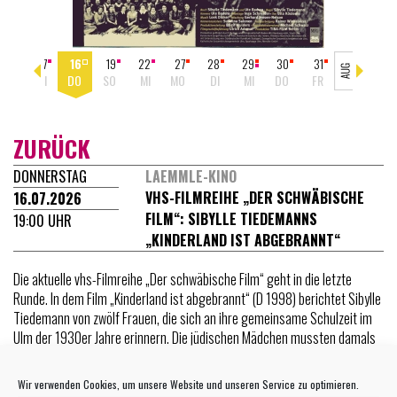
07
16
19
22
27
28
29
30
31
01
DI
DO
SO
MI
MO
DI
MI
DO
FR
SA
ZURÜCK
DONNERSTAG
LAEMMLE-KINO
VHS-FILMREIHE „DER SCHWÄBISCHE
16.07.2026
FILM“: SIBYLLE TIEDEMANNS
19:00 UHR
„KINDERLAND IST ABGEBRANNT“
Die aktuelle vhs-Filmreihe „Der schwäbische Film“ geht in die letzte
Runde. In dem Film „Kinderland ist abgebrannt“ (D 1998) berichtet Sibylle
Tiedemann von zwölf Frauen, die sich an ihre gemeinsame Schulzeit im
Ulm der 1930er Jahre erinnern. Die jüdischen Mädchen mussten damals
ihre Heimat verlassen, während christliche Schülerinnen am politischen
Wandel beteiligt waren.
Wir verwenden Cookies, um unsere Website und unseren Service zu optimieren.