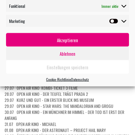
Durch den Abend führt Adrian Kutter. Karten können bei der vhs Laupheim
Funktional
Immer aktiv
reserviert werden.
Marketing
Marketin
Akzeptieren
TERMIN MAILEN
Ablehnen
Einstellungen speichern
WEITERE VERANSTALTUNGEN
27.07 OPEN AIR KINO - EXTRAWURST
Cookie-Richtlinie
Datenschutz
27.07 OPEN AIR KINO: KOMBI-TICKET 5 FILME
27.07 OPEN AIR KINO: KOMBI-TICKET 3 FILME
28.07 OPEN AIR KINO - DER TEUFEL TRÄGT PRADA 2
29.07 KURZ UND GUT - EIN ERSTER BLICK INS MUSEUM
29.07 OPEN AIR KINO - STAR WARS: THE MANDALORIAN AND GROGU
30.07 OPEN AIR KINO - EIN MÜNCHNER IM HIMMEL - DER TOD IST ERST DER
ANFANG
31.07 OPEN AIR KINO - MICHAEL
01.08 OPEN AIR KINO - DER ASTRONAUT – PROJECT HAIL MARY