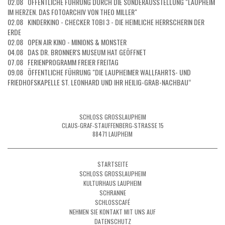
02.08 ÖFFENTLICHE FÜHRUNG DURCH DIE SONDERAUSSTELLUNG "LAUPHEIM
IM HERZEN. DAS FOTOARCHIV VON THEO MILLER"
02.08 KINDERKINO - CHECKER TOBI 3 - DIE HEIMLICHE HERRSCHERIN DER
ERDE
02.08 OPEN AIR KINO - MINIONS & MONSTER
04.08 DAS DR. BRONNER'S MUSEUM HAT GEÖFFNET
07.08 FERIENPROGRAMM FREIER FREITAG
09.08 ÖFFENTLICHE FÜHRUNG "DIE LAUPHEIMER WALLFAHRTS- UND
FRIEDHOFSKAPELLE ST. LEONHARD UND IHR HEILIG-GRAB-NACHBAU“
SCHLOSS GROSSLAUPHEIM
CLAUS-GRAF-STAUFFENBERG-STRASSE 15
88471 LAUPHEIM
STARTSEITE
SCHLOSS GROSSLAUPHEIM
KULTURHAUS LAUPHEIM
SCHRANNE
SCHLOSSCAFÉ
NEHMEN SIE KONTAKT MIT UNS AUF
DATENSCHUTZ