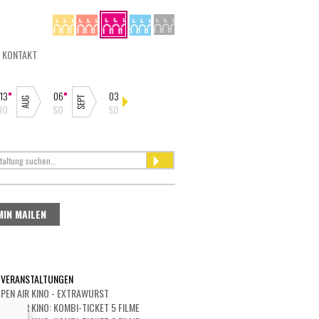
KONTAKT
13
06
03
10
14
19
21
22
29
DO
SO
SO
SO
DO
DO
SA
SO
SO
MIN MAILEN
 VERANSTALTUNGEN
PEN AIR KINO - EXTRAWURST
PEN AIR KINO: KOMBI-TICKET 5 FILME