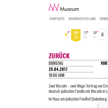
STARTSEITE
DAUERAUSSTELLUNG
SOND
18
19
30
02
07
11
16
25
27
30
SA
SO
DO
SO
FR
DI
SO
DI
DO
SO
ZURÜCK
DIENSTAG
VOR
25.04.2017
19:00 UHR
Zwei Wurzeln – zwei Wege: Vortrag von Ern
deutsch-jüdischen Familie mit Wurzeln in 
Im Haus am jüdischen Friedhof (Judenberg 