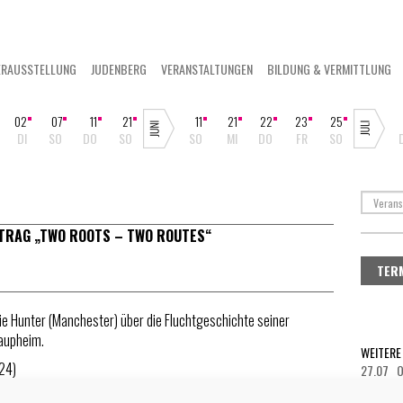
ERAUSSTELLUNG
JUDENBERG
VERANSTALTUNGEN
BILDUNG & VERMITTLUNG
02
07
11
21
11
21
22
23
25
DI
SO
DO
SO
SO
MI
DO
FR
SO
TRAG „TWO ROOTS – TWO ROUTES“
TER
ie Hunter (Manchester) über die Fluchtgeschichte seiner
Laupheim.
WEITERE
24)
27.07 O
27.07 O