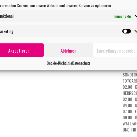
27.07 O
 verwenden Cookies, um unsere Website und unseren Service zu optimieren.
28.07 O
29.07 K
unktional
Immer aktiv
MUSEUM
29.07 O
arketing
MANDAL
Ma
30.07 O
DER TOD
Akzeptieren
Ablehnen
Einstellungen speiche
31.07 O
01.08 O
HAIL MA
Cookie-Richtlinie
Datenschutz
02.08 Ö
SONDERA
FOTOARC
02.08 K
HERRSCH
02.08 O
04.08 D
07.08 F
09.08 Ö
WALLFAH
UND IHR