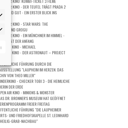
PEN AIR KINO: KOMBI-TICKET 3 FILME
PEN AIR KINO - DER TEUFEL TRÄGT PRADA 2
URZ UND GUT - EIN ERSTER BLICK INS
PEN AIR KINO - STAR WARS: THE
ORIAN AND GROGU
rketing
PEN AIR KINO - EIN MÜNCHNER IM HIMMEL -
 IST ERST DER ANFANG
rn
PEN AIR KINO - MICHAEL
PEN AIR KINO - DER ASTRONAUT – PROJECT
RY
FFENTLICHE FÜHRUNG DURCH DIE
USSTELLUNG "LAUPHEIM IM HERZEN. DAS
HIV VON THEO MILLER"
INDERKINO - CHECKER TOBI 3 - DIE HEIMLICHE
ERIN DER ERDE
PEN AIR KINO - MINIONS & MONSTER
AS DR. BRONNER'S MUSEUM HAT GEÖFFNET
ERIENPROGRAMM FREIER FREITAG
FFENTLICHE FÜHRUNG "DIE LAUPHEIMER
RTS- UND FRIEDHOFSKAPELLE ST. LEONHARD
 HEILIG-GRAB-NACHBAU“