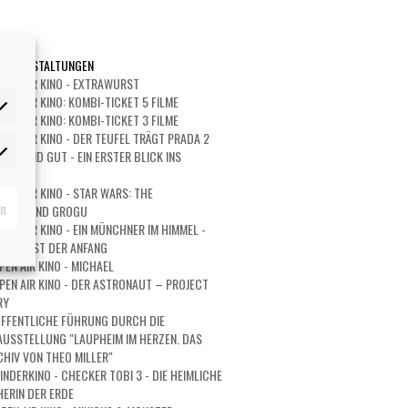
 VERANSTALTUNGEN
PEN AIR KINO - EXTRAWURST
PEN AIR KINO: KOMBI-TICKET 5 FILME
PEN AIR KINO: KOMBI-TICKET 3 FILME
PEN AIR KINO - DER TEUFEL TRÄGT PRADA 2
URZ UND GUT - EIN ERSTER BLICK INS
rketing
PEN AIR KINO - STAR WARS: THE
rn
ORIAN AND GROGU
PEN AIR KINO - EIN MÜNCHNER IM HIMMEL -
 IST ERST DER ANFANG
PEN AIR KINO - MICHAEL
PEN AIR KINO - DER ASTRONAUT – PROJECT
RY
FFENTLICHE FÜHRUNG DURCH DIE
USSTELLUNG "LAUPHEIM IM HERZEN. DAS
HIV VON THEO MILLER"
INDERKINO - CHECKER TOBI 3 - DIE HEIMLICHE
ERIN DER ERDE