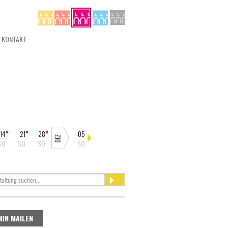
KONTAKT
14
21
28
05
30
15
04
SO
SO
SO
SO
SO
SO
SO
MIN MAILEN