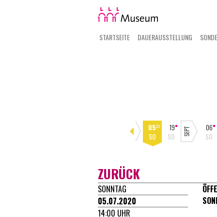
STARTSEITE
DAUERAUSSTELLUNG
SOND
16
01
08
15
17
29
05
19
06
SO
SO
SO
SO
DI
SO
SO
SO
SO
ZURÜCK
SONNTAG
ÖFF
SON
05.07.2020
14:00 UHR