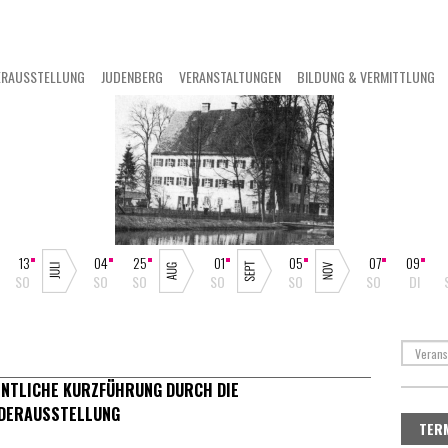
ERAUSSTELLUNG
JUDENBERG
VERANSTALTUNGEN
BILDUNG & VERMITTLUNG
13
04
25
01
05
07
09
SO
SO
SO
SO
SO
SO
DI
ENTLICHE KURZFÜHRUNG DURCH DIE
DERAUSSTELLUNG
TER