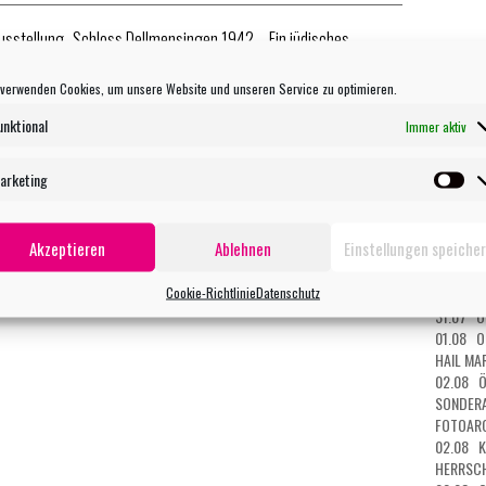
usstellung „Schloss Dellmensingen 1942 – Ein jüdisches
WEITERE
 verwenden Cookies, um unsere Website und unseren Service zu optimieren.
27.07 O
27.07 O
unktional
Immer aktiv
27.07 O
28.07 O
chtigung der aktuellen Hygienevoschriften!
arketing
29.07 K
Ma
MUSEUM
29.07 O
Akzeptieren
Ablehnen
Einstellungen speiche
MANDAL
30.07 O
Cookie-Richtlinie
Datenschutz
DER TOD
31.07 O
01.08 O
HAIL MA
02.08 Ö
SONDERA
FOTOARC
02.08 K
HERRSCH