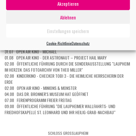
27.07 OPEN AIR KINO - EXTRAWURST
Akzeptieren
27.07 OPEN AIR KINO: KOMBI-TICKET 5 FILME
27.07 OPEN AIR KINO: KOMBI-TICKET 3 FILME
Ablehnen
28.07 OPEN AIR KINO - DER TEUFEL TRÄGT PRADA 2
29.07 KURZ UND GUT - EIN ERSTER BLICK INS MUSEUM
Einstellungen speichern
29.07 OPEN AIR KINO - STAR WARS: THE MANDALORIAN AND GROGU
30.07 OPEN AIR KINO - EIN MÜNCHNER IM HIMMEL - DER TOD IST ERST DER
Cookie-Richtlinie
Datenschutz
ANFANG
31.07 OPEN AIR KINO - MICHAEL
01.08 OPEN AIR KINO - DER ASTRONAUT – PROJECT HAIL MARY
02.08 ÖFFENTLICHE FÜHRUNG DURCH DIE SONDERAUSSTELLUNG "LAUPHEIM
IM HERZEN. DAS FOTOARCHIV VON THEO MILLER"
02.08 KINDERKINO - CHECKER TOBI 3 - DIE HEIMLICHE HERRSCHERIN DER
ERDE
02.08 OPEN AIR KINO - MINIONS & MONSTER
04.08 DAS DR. BRONNER'S MUSEUM HAT GEÖFFNET
07.08 FERIENPROGRAMM FREIER FREITAG
09.08 ÖFFENTLICHE FÜHRUNG "DIE LAUPHEIMER WALLFAHRTS- UND
FRIEDHOFSKAPELLE ST. LEONHARD UND IHR HEILIG-GRAB-NACHBAU“
SCHLOSS GROSSLAUPHEIM