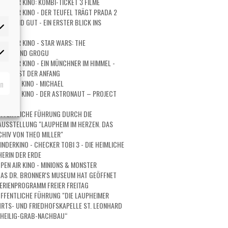
PEN AIR KINO: KOMBI-TICKET 3 FILME
PEN AIR KINO - DER TEUFEL TRÄGT PRADA 2
URZ UND GUT - EIN ERSTER BLICK INS
PEN AIR KINO - STAR WARS: THE
ORIAN AND GROGU
rketing
PEN AIR KINO - EIN MÜNCHNER IM HIMMEL -
 IST ERST DER ANFANG
rn
PEN AIR KINO - MICHAEL
PEN AIR KINO - DER ASTRONAUT – PROJECT
RY
FFENTLICHE FÜHRUNG DURCH DIE
USSTELLUNG "LAUPHEIM IM HERZEN. DAS
HIV VON THEO MILLER"
INDERKINO - CHECKER TOBI 3 - DIE HEIMLICHE
ERIN DER ERDE
PEN AIR KINO - MINIONS & MONSTER
AS DR. BRONNER'S MUSEUM HAT GEÖFFNET
ERIENPROGRAMM FREIER FREITAG
FFENTLICHE FÜHRUNG "DIE LAUPHEIMER
RTS- UND FRIEDHOFSKAPELLE ST. LEONHARD
 HEILIG-GRAB-NACHBAU“