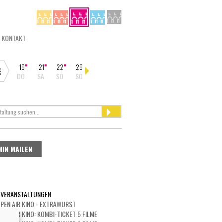
KONTAKT
19
21
22
29
30
31
05
08
12
16
DO
SA
SO
SO
MO
DI
SO
MI
SO
DO
MIN MAILEN
 VERANSTALTUNGEN
PEN AIR KINO - EXTRAWURST
PEN AIR KINO: KOMBI-TICKET 5 FILME