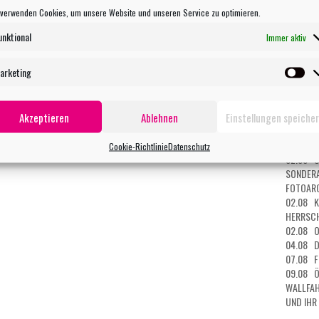
27.07 O
 verwenden Cookies, um unsere Website und unseren Service zu optimieren.
28.07 O
29.07 K
unktional
Immer aktiv
MUSEUM
29.07 O
arketing
MANDAL
Ma
30.07 O
DER TOD
Akzeptieren
Ablehnen
Einstellungen speiche
31.07 O
01.08 O
HAIL MA
Cookie-Richtlinie
Datenschutz
02.08 Ö
SONDERA
FOTOARC
02.08 K
HERRSCH
02.08 O
04.08 D
07.08 F
09.08 Ö
WALLFAH
UND IHR