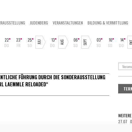
ERAUSSTELLUNG
JUDENBERG
VERANSTALTUNGEN
BILDUNG & VERMITTLUNG
22
23
25
13
06
03
10
14
DO
FR
SO
DO
SO
SO
SO
DO
ENTLICHE FÜHRUNG DURCH DIE SONDERAUSSTELLUNG
RL LAEMMLE RELOADED“
TER
WEITERE
27.07 O
27.07 O