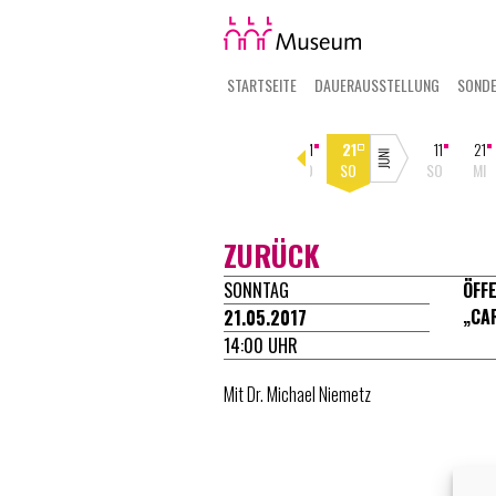
STARTSEITE
DAUERAUSSTELLUNG
SOND
16
25
27
30
02
07
11
21
11
21
SO
DI
DO
SO
DI
SO
DO
SO
SO
MI
ZURÜCK
SONNTAG
ÖFF
„CA
21.05.2017
14:00 UHR
Mit Dr. Michael Niemetz