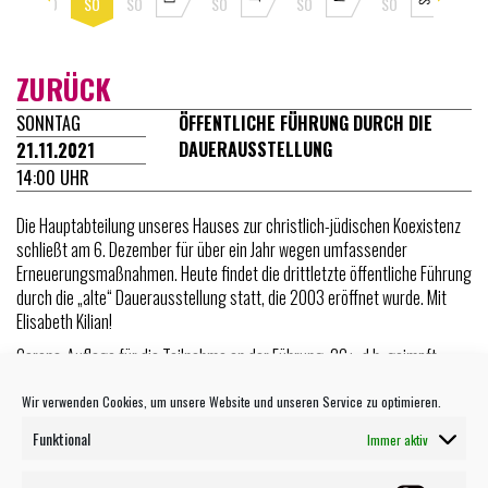
DI
SO
SO
SO
SO
SO
SO
SO
ZURÜCK
SONNTAG
ÖFFENTLICHE FÜHRUNG DURCH DIE
DAUERAUSSTELLUNG
21.11.2021
14:00 UHR
Die Hauptabteilung unseres Hauses zur christlich-jüdischen Koexistenz
schließt am 6. Dezember für über ein Jahr wegen umfassender
Erneuerungsmaßnahmen. Heute findet die drittletzte öffentliche Führung
durch die „alte“ Dauerausstellung statt, die 2003 eröffnet wurde. Mit
Elisabeth Kilian!
Corona-Auflage für die Teilnahme an der Führung: 2G+, d.h. geimpft,
genesen und getestet.
Wir verwenden Cookies, um unsere Website und unseren Service zu optimieren.
Funktional
Immer aktiv