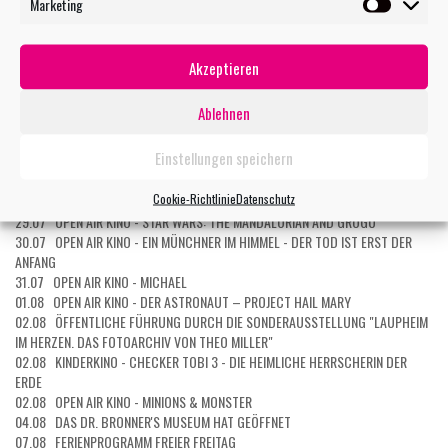
Marketing
TERMIN MAILEN
Marketin
Akzeptieren
WEITERE VERANSTALTUNGEN
Ablehnen
27.07 OPEN AIR KINO - EXTRAWURST
27.07 OPEN AIR KINO: KOMBI-TICKET 5 FILME
Einstellungen speichern
27.07 OPEN AIR KINO: KOMBI-TICKET 3 FILME
28.07 OPEN AIR KINO - DER TEUFEL TRÄGT PRADA 2
Cookie-Richtlinie
Datenschutz
29.07 KURZ UND GUT - EIN ERSTER BLICK INS MUSEUM
29.07 OPEN AIR KINO - STAR WARS: THE MANDALORIAN AND GROGU
30.07 OPEN AIR KINO - EIN MÜNCHNER IM HIMMEL - DER TOD IST ERST DER
ANFANG
31.07 OPEN AIR KINO - MICHAEL
01.08 OPEN AIR KINO - DER ASTRONAUT – PROJECT HAIL MARY
02.08 ÖFFENTLICHE FÜHRUNG DURCH DIE SONDERAUSSTELLUNG "LAUPHEIM
IM HERZEN. DAS FOTOARCHIV VON THEO MILLER"
02.08 KINDERKINO - CHECKER TOBI 3 - DIE HEIMLICHE HERRSCHERIN DER
ERDE
02.08 OPEN AIR KINO - MINIONS & MONSTER
04.08 DAS DR. BRONNER'S MUSEUM HAT GEÖFFNET
07.08 FERIENPROGRAMM FREIER FREITAG