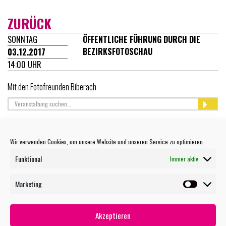
ZURÜCK
SONNTAG
ÖFFENTLICHE FÜHRUNG DURCH DIE
BEZIRKSFOTOSCHAU
03.12.2017
14:00 UHR
Mit den Fotofreunden Biberach
TERMIN MAILEN
Wir verwenden Cookies, um unsere Website und unseren Service zu optimieren.
Funktional
Immer aktiv
Marketing
WEITERE VERANSTALTUNGEN
Marketin
27.07 OPEN AIR KINO - EXTRAWURST
27.07 OPEN AIR KINO: KOMBI-TICKET 5 FILME
Akzeptieren
27.07 OPEN AIR KINO: KOMBI-TICKET 3 FILME