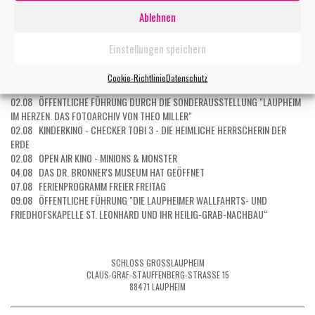
28.07 OPEN AIR KINO - DER TEUFEL TRÄGT PRADA 2
Ablehnen
29.07 KURZ UND GUT - EIN ERSTER BLICK INS MUSEUM
29.07 OPEN AIR KINO - STAR WARS: THE MANDALORIAN AND GROGU
30.07 OPEN AIR KINO - EIN MÜNCHNER IM HIMMEL - DER TOD IST ERST DER
Einstellungen speichern
ANFANG
31.07 OPEN AIR KINO - MICHAEL
Cookie-Richtlinie
Datenschutz
01.08 OPEN AIR KINO - DER ASTRONAUT – PROJECT HAIL MARY
02.08 ÖFFENTLICHE FÜHRUNG DURCH DIE SONDERAUSSTELLUNG "LAUPHEIM
IM HERZEN. DAS FOTOARCHIV VON THEO MILLER"
02.08 KINDERKINO - CHECKER TOBI 3 - DIE HEIMLICHE HERRSCHERIN DER
ERDE
02.08 OPEN AIR KINO - MINIONS & MONSTER
04.08 DAS DR. BRONNER'S MUSEUM HAT GEÖFFNET
07.08 FERIENPROGRAMM FREIER FREITAG
09.08 ÖFFENTLICHE FÜHRUNG "DIE LAUPHEIMER WALLFAHRTS- UND
FRIEDHOFSKAPELLE ST. LEONHARD UND IHR HEILIG-GRAB-NACHBAU“
SCHLOSS GROSSLAUPHEIM
CLAUS-GRAF-STAUFFENBERG-STRASSE 15
88471 LAUPHEIM