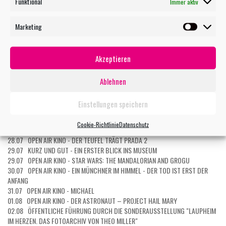
Funktional
Immer aktiv
Marketing
Marketin
TERMIN MAILEN
Akzeptieren
Ablehnen
WEITERE VERANSTALTUNGEN
Einstellungen speichern
27.07 OPEN AIR KINO - EXTRAWURST
27.07 OPEN AIR KINO: KOMBI-TICKET 5 FILME
Cookie-Richtlinie
Datenschutz
27.07 OPEN AIR KINO: KOMBI-TICKET 3 FILME
28.07 OPEN AIR KINO - DER TEUFEL TRÄGT PRADA 2
29.07 KURZ UND GUT - EIN ERSTER BLICK INS MUSEUM
29.07 OPEN AIR KINO - STAR WARS: THE MANDALORIAN AND GROGU
30.07 OPEN AIR KINO - EIN MÜNCHNER IM HIMMEL - DER TOD IST ERST DER
ANFANG
31.07 OPEN AIR KINO - MICHAEL
01.08 OPEN AIR KINO - DER ASTRONAUT – PROJECT HAIL MARY
02.08 ÖFFENTLICHE FÜHRUNG DURCH DIE SONDERAUSSTELLUNG "LAUPHEIM
IM HERZEN. DAS FOTOARCHIV VON THEO MILLER"