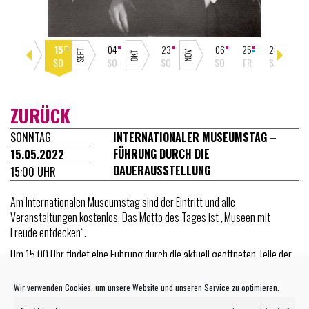
30
15
04
23
06
25
26
27
SO
SO
SO
SO
SO
FR
SA
SO
ZURÜCK
SONNTAG
INTERNATIONALER MUSEUMSTAG –
FÜHRUNG DURCH DIE
15.05.2022
DAUERAUSSTELLUNG
15:00 UHR
Am Internationalen Museumstag sind der Eintritt und alle
Veranstaltungen kostenlos. Das Motto des Tages ist „Museen mit
Freude entdecken“.
Um 15.00 Uhr findet eine Führung durch die aktuell geöffneten Teile der
Dauerausstellung mit Elisabeth Lincke statt. Neben Carl Laemmle stehen
Friedrich Adler und Ivo Schaible im Mittelpunkt des Rundganges.
Wir verwenden Cookies, um unsere Website und unseren Service zu optimieren.
Beginn: 15.00 Uhr an der Museumskasse