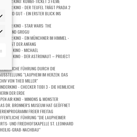
PEN AIR KINO: KOMBI-TICKET 3 FILME
PEN AIR KINO - DER TEUFEL TRÄGT PRADA 2
URZ UND GUT - EIN ERSTER BLICK INS
PEN AIR KINO - STAR WARS: THE
ORIAN AND GROGU
rketing
PEN AIR KINO - EIN MÜNCHNER IM HIMMEL -
 IST ERST DER ANFANG
rn
PEN AIR KINO - MICHAEL
PEN AIR KINO - DER ASTRONAUT – PROJECT
RY
FFENTLICHE FÜHRUNG DURCH DIE
USSTELLUNG "LAUPHEIM IM HERZEN. DAS
HIV VON THEO MILLER"
INDERKINO - CHECKER TOBI 3 - DIE HEIMLICHE
ERIN DER ERDE
PEN AIR KINO - MINIONS & MONSTER
AS DR. BRONNER'S MUSEUM HAT GEÖFFNET
ERIENPROGRAMM FREIER FREITAG
FFENTLICHE FÜHRUNG "DIE LAUPHEIMER
RTS- UND FRIEDHOFSKAPELLE ST. LEONHARD
 HEILIG-GRAB-NACHBAU“