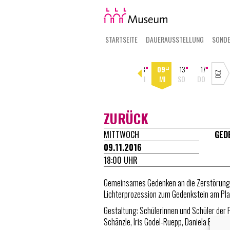
STARTSEITE
DAUERAUSSTELLUNG
SOND
25
02
06
09
06
08
09
13
17
SO
SO
DO
SO
SO
DI
MI
SO
DO
ZURÜCK
MITTWOCH
GED
09.11.2016
18:00 UHR
Gemeinsames Gedenken an die Zerstörung
Lichterprozession zum Gedenkstein am Pla
Gestaltung: Schülerinnen und Schüler der 
Schänzle, Iris Godel-Ruepp, Daniela Barth,