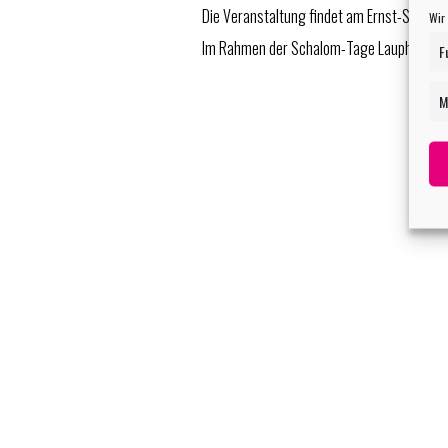
Die Veranstaltung findet am Ernst-Schäll-P
Wir
Im Rahmen der Schalom-Tage Laupheim
F
M