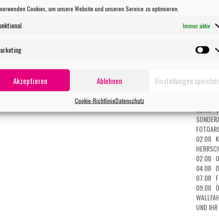
27.07 O
latz vor dem Haus am jüdischen Friedhof statt!
 verwenden Cookies, um unsere Website und unseren Service zu optimieren.
28.07 O
29.07 K
unktional
Immer aktiv
MUSEUM
29.07 O
arketing
MANDAL
Ma
30.07 O
DER TOD
Akzeptieren
Ablehnen
Einstellungen speiche
31.07 O
01.08 O
HAIL MA
Cookie-Richtlinie
Datenschutz
02.08 Ö
SONDERA
FOTOARC
02.08 K
HERRSCH
02.08 O
04.08 D
07.08 F
09.08 Ö
WALLFAH
UND IHR