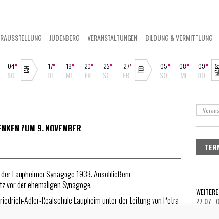
ERAUSSTELLUNG
JUDENBERG
VERANSTALTUNGEN
BILDUNG & VERMITTLUNG
04
17
18
20
22
27
05
08
09
SO
DI
MI
FR
SO
FR
SO
MI
DO
ENKEN ZUM 9. NOVEMBER
TER
 der Laupheimer Synagoge 1938. Anschließend
tz vor der ehemaligen Synagoge.
WEITERE
Friedrich-Adler-Realschule Laupheim unter der Leitung von Petra
27.07 O
 Daniela Mainka und Martina Betz
27.07 O