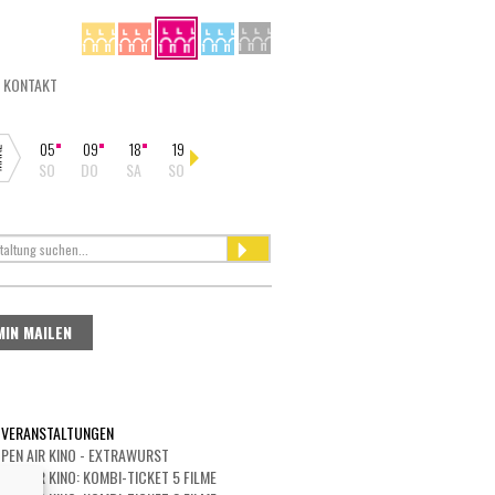
KONTAKT
05
09
18
19
30
02
07
11
16
25
SO
DO
SA
SO
DO
SO
FR
DI
SO
DI
MIN MAILEN
 VERANSTALTUNGEN
PEN AIR KINO - EXTRAWURST
PEN AIR KINO: KOMBI-TICKET 5 FILME