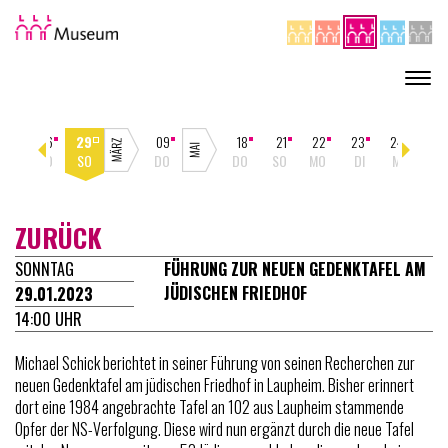
Toggl
navig
26
29
09
18
21
22
23
24
25
DO
SO
DO
DO
SO
MO
DI
MI
DO
ZURÜCK
SONNTAG
FÜHRUNG ZUR NEUEN GEDENKTAFEL AM
JÜDISCHEN FRIEDHOF
29.01.2023
14:00 UHR
Michael Schick berichtet in seiner Führung von seinen Recherchen zur
neuen Gedenktafel am jüdischen Friedhof in Laupheim. Bisher erinnert
dort eine 1984 angebrachte Tafel an 102 aus Laupheim stammende
Opfer der NS-Verfolgung. Diese wird nun ergänzt durch die neue Tafel