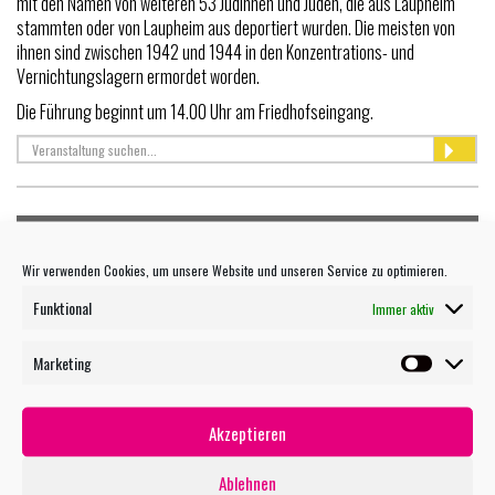
mit den Namen von weiteren 53 Jüdinnen und Juden, die aus Laupheim
stammten oder von Laupheim aus deportiert wurden. Die meisten von
ihnen sind zwischen 1942 und 1944 in den Konzentrations- und
Vernichtungslagern ermordet worden.
Die Führung beginnt um 14.00 Uhr am Friedhofseingang.
TERMIN MAILEN
Wir verwenden Cookies, um unsere Website und unseren Service zu optimieren.
Funktional
Immer aktiv
WEITERE VERANSTALTUNGEN
27.07 OPEN AIR KINO - EXTRAWURST
Marketing
Marketin
27.07 OPEN AIR KINO: KOMBI-TICKET 5 FILME
27.07 OPEN AIR KINO: KOMBI-TICKET 3 FILME
28.07 OPEN AIR KINO - DER TEUFEL TRÄGT PRADA 2
Akzeptieren
29.07 KURZ UND GUT - EIN ERSTER BLICK INS MUSEUM
29.07 OPEN AIR KINO - STAR WARS: THE MANDALORIAN AND GROGU
Ablehnen
30.07 OPEN AIR KINO - EIN MÜNCHNER IM HIMMEL - DER TOD IST ERST DER