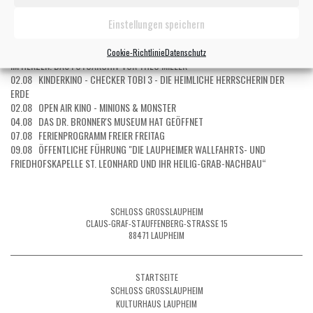
ANFANG
Einstellungen speichern
31.07 OPEN AIR KINO - MICHAEL
01.08 OPEN AIR KINO - DER ASTRONAUT – PROJECT HAIL MARY
02.08 ÖFFENTLICHE FÜHRUNG DURCH DIE SONDERAUSSTELLUNG "LAUPHEIM
Cookie-Richtlinie
Datenschutz
IM HERZEN. DAS FOTOARCHIV VON THEO MILLER"
02.08 KINDERKINO - CHECKER TOBI 3 - DIE HEIMLICHE HERRSCHERIN DER
ERDE
02.08 OPEN AIR KINO - MINIONS & MONSTER
04.08 DAS DR. BRONNER'S MUSEUM HAT GEÖFFNET
07.08 FERIENPROGRAMM FREIER FREITAG
09.08 ÖFFENTLICHE FÜHRUNG "DIE LAUPHEIMER WALLFAHRTS- UND
FRIEDHOFSKAPELLE ST. LEONHARD UND IHR HEILIG-GRAB-NACHBAU“
SCHLOSS GROSSLAUPHEIM
CLAUS-GRAF-STAUFFENBERG-STRASSE 15
88471 LAUPHEIM
STARTSEITE
SCHLOSS GROSSLAUPHEIM
KULTURHAUS LAUPHEIM