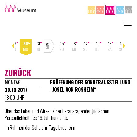
Toggl
navig
22
29
30
31
05
08
12
16
18
19
26
SO
SO
MO
DI
SO
MI
SO
DO
SA
SO
SO
ZURÜCK
MONTAG
ERÖFFNUNG DER SONDERAUSSTELLUNG
„JOSEL VON ROSHEIM“
30.10.2017
18:00 UHR
Über das Leben und Wirken einer herausragenden jüdischen
Persönlichkeit des 16. Jahrhunderts.
Im Rahmen der Schalom-Tage Laupheim