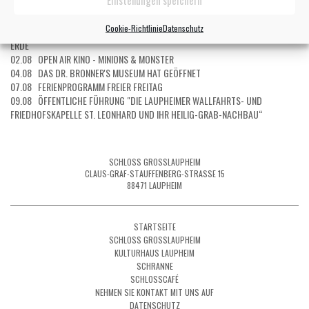
02.08 ÖFFENTLICHE FÜHRUNG DURCH DIE SONDERAUSSTELLUNG "LAUPHEIM
IM HERZEN. DAS FOTOARCHIV VON THEO MILLER"
Cookie-Richtlinie
Datenschutz
02.08 KINDERKINO - CHECKER TOBI 3 - DIE HEIMLICHE HERRSCHERIN DER
ERDE
02.08 OPEN AIR KINO - MINIONS & MONSTER
04.08 DAS DR. BRONNER'S MUSEUM HAT GEÖFFNET
07.08 FERIENPROGRAMM FREIER FREITAG
09.08 ÖFFENTLICHE FÜHRUNG "DIE LAUPHEIMER WALLFAHRTS- UND
FRIEDHOFSKAPELLE ST. LEONHARD UND IHR HEILIG-GRAB-NACHBAU“
SCHLOSS GROSSLAUPHEIM
CLAUS-GRAF-STAUFFENBERG-STRASSE 15
88471 LAUPHEIM
STARTSEITE
SCHLOSS GROSSLAUPHEIM
KULTURHAUS LAUPHEIM
SCHRANNE
SCHLOSSCAFÉ
NEHMEN SIE KONTAKT MIT UNS AUF
DATENSCHUTZ