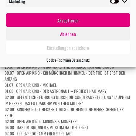
Marketing
TERMIN MAILEN
Marketin
Akzeptieren
WEITERE VERANSTALTUNGEN
Ablehnen
27.07 OPEN AIR KINO - EXTRAWURST
27.07 OPEN AIR KINO: KOMBI-TICKET 5 FILME
Einstellungen speichern
27.07 OPEN AIR KINO: KOMBI-TICKET 3 FILME
28.07 OPEN AIR KINO - DER TEUFEL TRÄGT PRADA 2
Cookie-Richtlinie
Datenschutz
29.07 KURZ UND GUT - EIN ERSTER BLICK INS MUSEUM
29.07 OPEN AIR KINO - STAR WARS: THE MANDALORIAN AND GROGU
30.07 OPEN AIR KINO - EIN MÜNCHNER IM HIMMEL - DER TOD IST ERST DER
ANFANG
31.07 OPEN AIR KINO - MICHAEL
01.08 OPEN AIR KINO - DER ASTRONAUT – PROJECT HAIL MARY
02.08 ÖFFENTLICHE FÜHRUNG DURCH DIE SONDERAUSSTELLUNG "LAUPHEIM
IM HERZEN. DAS FOTOARCHIV VON THEO MILLER"
02.08 KINDERKINO - CHECKER TOBI 3 - DIE HEIMLICHE HERRSCHERIN DER
ERDE
02.08 OPEN AIR KINO - MINIONS & MONSTER
04.08 DAS DR. BRONNER'S MUSEUM HAT GEÖFFNET
07.08 FERIENPROGRAMM FREIER FREITAG