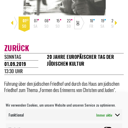
04
01
07
08
15
22
18
19
20
21
SO
SO
SA
SO
SO
SO
FR
SA
SO
MO
ZURÜCK
SONNTAG
20 JAHRE EUROPÄISCHER TAG DER
JÜDISCHEN KULTUR
01.09.2019
13:30 UHR
Führung über den jüdischen Friedhof und durch das Haus am jüdischen
Friedhof zum Thema „Formen des Erinnerns von Christen und Juden“.
Mit Christoph Schmid
Wir verwenden Cookies, um unsere Website und unseren Service zu optimieren.
Funktional
Immer aktiv