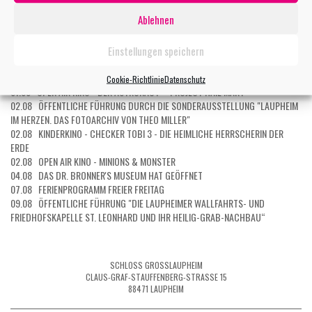
28.07 OPEN AIR KINO - DER TEUFEL TRÄGT PRADA 2
Ablehnen
29.07 KURZ UND GUT - EIN ERSTER BLICK INS MUSEUM
29.07 OPEN AIR KINO - STAR WARS: THE MANDALORIAN AND GROGU
30.07 OPEN AIR KINO - EIN MÜNCHNER IM HIMMEL - DER TOD IST ERST DER
Einstellungen speichern
ANFANG
31.07 OPEN AIR KINO - MICHAEL
Cookie-Richtlinie
Datenschutz
01.08 OPEN AIR KINO - DER ASTRONAUT – PROJECT HAIL MARY
02.08 ÖFFENTLICHE FÜHRUNG DURCH DIE SONDERAUSSTELLUNG "LAUPHEIM
IM HERZEN. DAS FOTOARCHIV VON THEO MILLER"
02.08 KINDERKINO - CHECKER TOBI 3 - DIE HEIMLICHE HERRSCHERIN DER
ERDE
02.08 OPEN AIR KINO - MINIONS & MONSTER
04.08 DAS DR. BRONNER'S MUSEUM HAT GEÖFFNET
07.08 FERIENPROGRAMM FREIER FREITAG
09.08 ÖFFENTLICHE FÜHRUNG "DIE LAUPHEIMER WALLFAHRTS- UND
FRIEDHOFSKAPELLE ST. LEONHARD UND IHR HEILIG-GRAB-NACHBAU“
SCHLOSS GROSSLAUPHEIM
CLAUS-GRAF-STAUFFENBERG-STRASSE 15
88471 LAUPHEIM