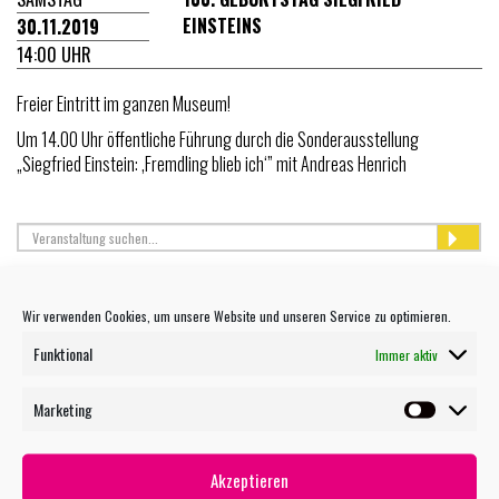
EINSTEINS
30.11.2019
14:00 UHR
Freier Eintritt im ganzen Museum!
Um 14.00 Uhr öffentliche Führung durch die Sonderausstellung
„Siegfried Einstein: ‚Fremdling blieb ich‘” mit Andreas Henrich
Wir verwenden Cookies, um unsere Website und unseren Service zu optimieren.
TERMIN MAILEN
Funktional
Immer aktiv
Marketing
Marketin
WEITERE VERANSTALTUNGEN
27.07 OPEN AIR KINO - EXTRAWURST
27.07 OPEN AIR KINO: KOMBI-TICKET 5 FILME
Akzeptieren
27.07 OPEN AIR KINO: KOMBI-TICKET 3 FILME